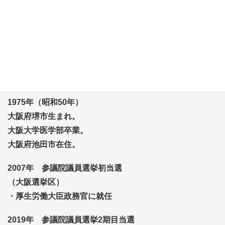
動画UP
高市総理、上野厚労大臣、松本文科大臣に、社会保険料を下げる
改革（後期高齢者医療費の構造改革）、大学病院の機能強化、介
護・福祉従事者の処遇改善について、質疑を行いました。
1975年（昭和50年）
大阪府堺市生まれ。
大阪大学医学部卒業。
大阪府池田市在住。
2007年 参議院議員選挙初当選
（大阪選挙区）
・厚生労働大臣政務官に就任
2019年 参議院議員選挙2期目当選